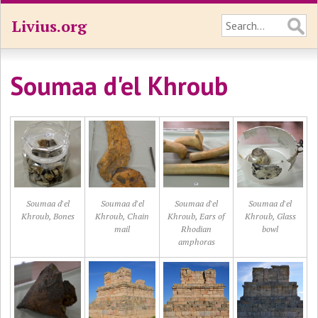
Livius.org
Soumaa d'el Khroub
Soumaa d'el
Soumaa d'el
Soumaa d'el
Soumaa d'el
Khroub, Bones
Khroub, Chain
Khroub, Ears of
Khroub, Glass
mail
Rhodian
bowl
amphoras