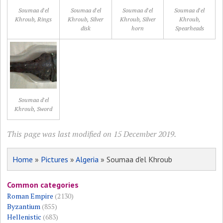
Soumaa d'el
Soumaa d'el
Soumaa d'el
Soumaa d'el
Khroub, Rings
Khroub, Silver
Khroub, Silver
Khroub,
disk
horn
Spearheads
Soumaa d'el
Khroub, Sword
This page was last modified on 15 December 2019.
Home
»
Pictures
»
Algeria
» Soumaa d'el Khroub
Common categories
Roman Empire
(2130)
Byzantium
(855)
Hellenistic
(683)