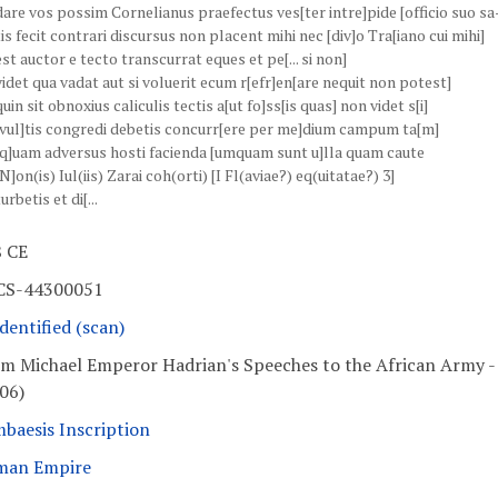
dare vos possim Cornelianus praefectus ves[ter intre]pide [officio suo sa
tis fecit contrari discursus non placent mihi nec [div]o Tra[iano cui mihi]
est auctor e tecto transcurrat eques et pe[... si non]
videt qua vadat aut si voluerit ecum r[efr]en[are nequit non potest]
quin sit obnoxius caliculis tectis a[ut fo]ss[is quas] non videt s[i]
[vul]tis congredi debetis concurr[ere per me]dium campum ta[m]
[q]uam adversus hosti facienda [umquam sunt u]lla quam caute
[N]on(is) Iul(iis) Zarai coh(orti) [I Fl(aviae?) eq(uitatae?) 3]
urbetis et di[...
 CE
CS-44300051
dentified (scan)
m Michael Emperor Hadrian's Speeches to the African Army -
06)
baesis Inscription
man Empire