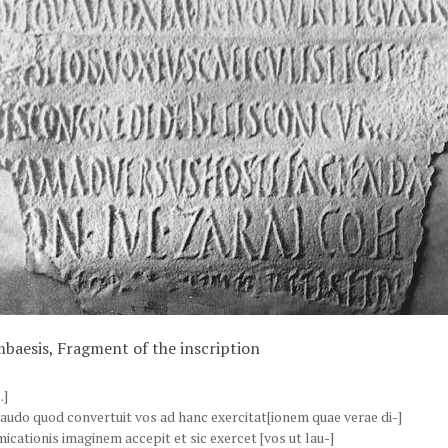
baesis, Fragment of the inscription
..]
laudo quod convertuit vos ad hanc exercitat[ionem quae verae di-]
micationis imaginem accepit et sic exercet [vos ut lau-]