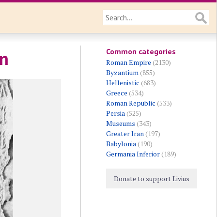
Common categories
on
Roman Empire
(2130)
Byzantium
(855)
Hellenistic
(683)
Greece
(534)
Roman Republic
(533)
Persia
(525)
Museums
(343)
Greater Iran
(197)
Babylonia
(190)
Germania Inferior
(189)
Donate to support Livius